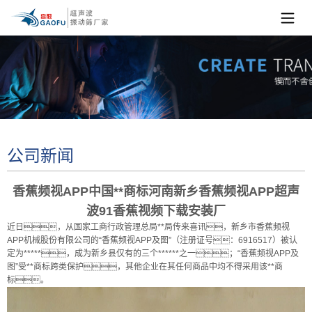
公司新闻
香蕉频视APP中国**商标河南新乡香蕉频视APP超声
波91香蕉视频下载安装厂
近日，从国家工商行政管理总局**局传来喜讯，新乡市香蕉频视
APP机械股份有限公司的“香蕉频视APP及图”（注册证号：6916517）被认
定为*****，成为新乡县仅有的三个******之一；“香蕉频视APP及
图”受**商标跨类保护，其他企业在其任何商品中均不得采用该**商
标。