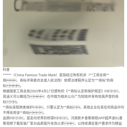
科普
******（China Famous Trade Mark）是指经过有权机关（**工商总局**
局、商标评审委员会或人民法院）依照法律程序认定为“**商标”的商
标。
根据国家工商总局2003年4月17日颁布的《**商标认定和保护规定》，
其涵义可以概括为：在中国为相关公众广为知晓并享有较高声誉的商
标。
**商标采取跨类保护，只要认定为**商标，其他企业在其任何商品中均
不得采用该**商标。
品质，是走向世界的桥梁。河南新乡香蕉频视APP超声波91香
蕉视频下载安装厂家对品质提升孜孜以求，以持续满足客户需求作为精益